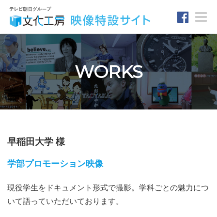
Toggle
naviga
WORKS
早稲田大学 様
学部プロモーション映像
現役学生をドキュメント形式で撮影。学科ごとの魅力につ
いて語っていただいております。