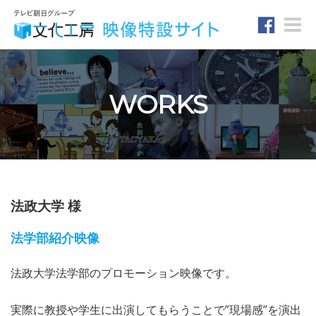
Toggle
naviga
WORKS
法政大学 様
法学部紹介映像
法政大学法学部のプロモーション映像です。
実際に教授や学生に出演してもらうことで”現場感”を演出