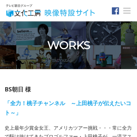
Toggle
naviga
WORKS
BS朝日 様
「全力！桃子チャンネル ～上田桃子が伝えたいコ
ト～」
史上最年少賞金女王、アメリカツアー挑戦・・・常に全力
で駆け抜けてきたプロゴルファー・上田桃子が、一流アス